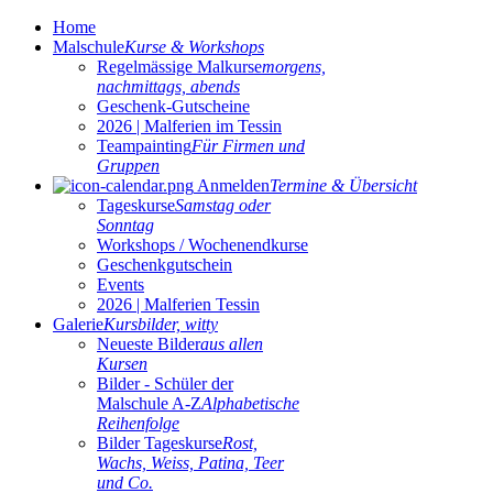
Home
Malschule
Kurse & Workshops
Regelmässige Malkurse
morgens,
nachmittags, abends
Geschenk-Gutscheine
2026 | Malferien im Tessin
Teampainting
Für Firmen und
Gruppen
Anmelden
Termine & Übersicht
Tageskurse
Samstag oder
Sonntag
Workshops / Wochenendkurse
Geschenkgutschein
Events
2026 | Malferien Tessin
Galerie
Kursbilder, witty
Neueste Bilder
aus allen
Kursen
Bilder - Schüler der
Malschule A-Z
Alphabetische
Reihenfolge
Bilder Tageskurse
Rost,
Wachs, Weiss, Patina, Teer
und Co.