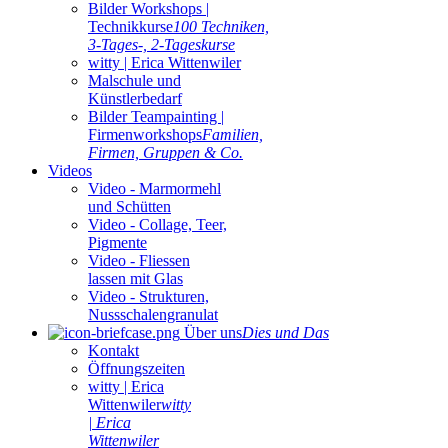
Bilder Workshops |
Technikkurse
100 Techniken,
3-Tages-, 2-Tageskurse
witty | Erica Wittenwiler
Malschule und
Künstlerbedarf
Bilder Teampainting |
Firmenworkshops
Familien,
Firmen, Gruppen & Co.
Videos
Video - Marmormehl
und Schütten
Video - Collage, Teer,
Pigmente
Video - Fliessen
lassen mit Glas
Video - Strukturen,
Nussschalengranulat
Über uns
Dies und Das
Kontakt
Öffnungszeiten
witty | Erica
Wittenwiler
witty
| Erica
Wittenwiler