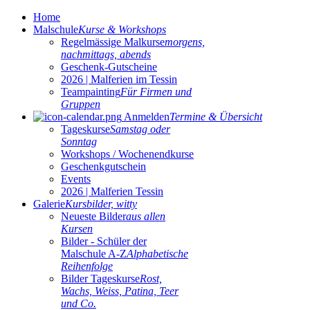
Home
Malschule
Kurse & Workshops
Regelmässige Malkurse
morgens,
nachmittags, abends
Geschenk-Gutscheine
2026 | Malferien im Tessin
Teampainting
Für Firmen und
Gruppen
Anmelden
Termine & Übersicht
Tageskurse
Samstag oder
Sonntag
Workshops / Wochenendkurse
Geschenkgutschein
Events
2026 | Malferien Tessin
Galerie
Kursbilder, witty
Neueste Bilder
aus allen
Kursen
Bilder - Schüler der
Malschule A-Z
Alphabetische
Reihenfolge
Bilder Tageskurse
Rost,
Wachs, Weiss, Patina, Teer
und Co.