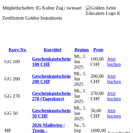
Mitgliedschaften: IG Kultur Zug | swissart
Zertifizierte Golden Instruktorin
Kurs-Nr.
Kurstitel
Beginn
Preis
Mi., 1.
Geschenkgutschein
100,00
Jetzt
GG 100
Jan
100 CHF
CHF
buchen
2025
Mi., 1.
Geschenkgutschein
200,00
Jetzt
GG 200
Jan
200 CHF
CHF
buchen
2025
Mi., 1.
Geschenkgutschein
270,00
Jetzt
GG 270
Jan
270 (Tageskurs)
CHF
buchen
2025
Mi., 1.
Geschenkgutschein
50,00
Jetzt
GG 50
Jan
50 CHF
CHF
buchen
2025
2026 Malferien |
Sa., 5.
MF
Tessin -
Sep
1690,00