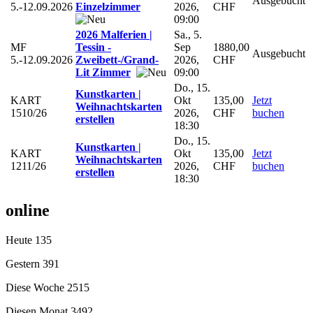
Ausgebucht
5.-12.09.2026
Einzelzimmer
2026,
CHF
09:00
2026 Malferien |
Sa., 5.
MF
Tessin -
Sep
1880,00
Ausgebucht
5.-12.09.2026
Zweibett-/Grand-
2026,
CHF
Lit Zimmer
09:00
Do., 15.
Kunstkarten |
KART
Okt
135,00
Jetzt
Weihnachtskarten
1510/26
2026,
CHF
buchen
erstellen
18:30
Do., 15.
Kunstkarten |
KART
Okt
135,00
Jetzt
Weihnachtskarten
1211/26
2026,
CHF
buchen
erstellen
18:30
online
Heute
135
Gestern
391
Diese Woche
2515
Diesen Monat
3492