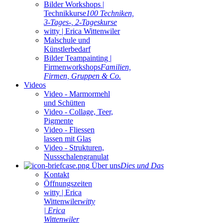
Bilder Workshops |
Technikkurse
100 Techniken,
3-Tages-, 2-Tageskurse
witty | Erica Wittenwiler
Malschule und
Künstlerbedarf
Bilder Teampainting |
Firmenworkshops
Familien,
Firmen, Gruppen & Co.
Videos
Video - Marmormehl
und Schütten
Video - Collage, Teer,
Pigmente
Video - Fliessen
lassen mit Glas
Video - Strukturen,
Nussschalengranulat
Über uns
Dies und Das
Kontakt
Öffnungszeiten
witty | Erica
Wittenwiler
witty
| Erica
Wittenwiler