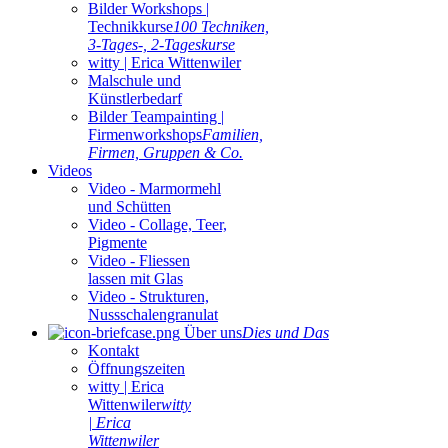
Bilder Workshops |
Technikkurse
100 Techniken,
3-Tages-, 2-Tageskurse
witty | Erica Wittenwiler
Malschule und
Künstlerbedarf
Bilder Teampainting |
Firmenworkshops
Familien,
Firmen, Gruppen & Co.
Videos
Video - Marmormehl
und Schütten
Video - Collage, Teer,
Pigmente
Video - Fliessen
lassen mit Glas
Video - Strukturen,
Nussschalengranulat
Über uns
Dies und Das
Kontakt
Öffnungszeiten
witty | Erica
Wittenwiler
witty
| Erica
Wittenwiler