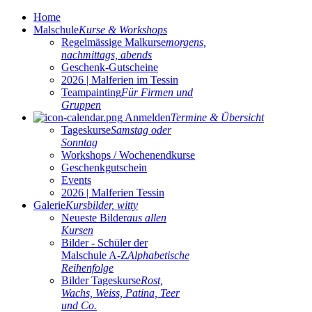
Home
Malschule
Kurse & Workshops
Regelmässige Malkurse
morgens,
nachmittags, abends
Geschenk-Gutscheine
2026 | Malferien im Tessin
Teampainting
Für Firmen und
Gruppen
Anmelden
Termine & Übersicht
Tageskurse
Samstag oder
Sonntag
Workshops / Wochenendkurse
Geschenkgutschein
Events
2026 | Malferien Tessin
Galerie
Kursbilder, witty
Neueste Bilder
aus allen
Kursen
Bilder - Schüler der
Malschule A-Z
Alphabetische
Reihenfolge
Bilder Tageskurse
Rost,
Wachs, Weiss, Patina, Teer
und Co.