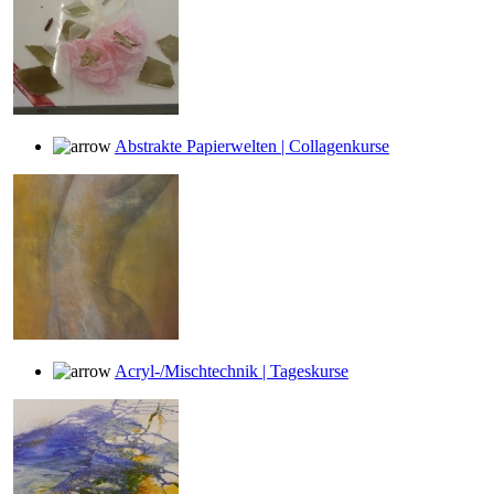
Abstrakte Papierwelten | Collagenkurse
Acryl-/Mischtechnik | Tageskurse