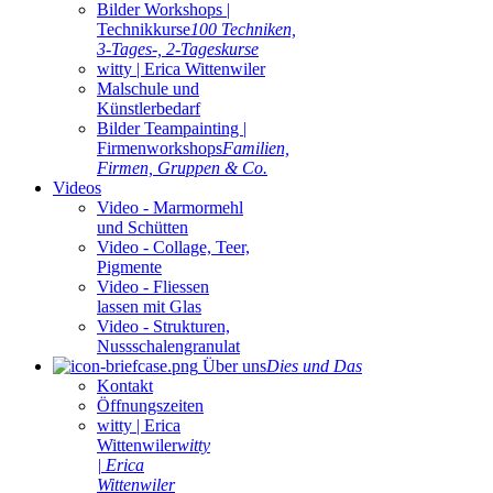
Bilder Workshops |
Technikkurse
100 Techniken,
3-Tages-, 2-Tageskurse
witty | Erica Wittenwiler
Malschule und
Künstlerbedarf
Bilder Teampainting |
Firmenworkshops
Familien,
Firmen, Gruppen & Co.
Videos
Video - Marmormehl
und Schütten
Video - Collage, Teer,
Pigmente
Video - Fliessen
lassen mit Glas
Video - Strukturen,
Nussschalengranulat
Über uns
Dies und Das
Kontakt
Öffnungszeiten
witty | Erica
Wittenwiler
witty
| Erica
Wittenwiler