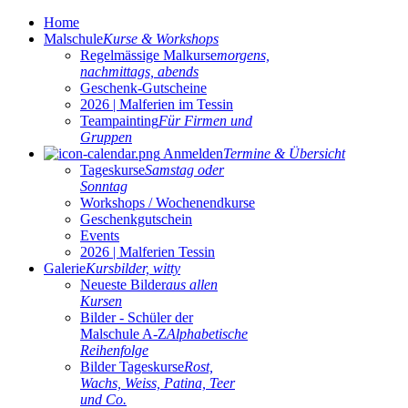
Home
Malschule
Kurse & Workshops
Regelmässige Malkurse
morgens,
nachmittags, abends
Geschenk-Gutscheine
2026 | Malferien im Tessin
Teampainting
Für Firmen und
Gruppen
Anmelden
Termine & Übersicht
Tageskurse
Samstag oder
Sonntag
Workshops / Wochenendkurse
Geschenkgutschein
Events
2026 | Malferien Tessin
Galerie
Kursbilder, witty
Neueste Bilder
aus allen
Kursen
Bilder - Schüler der
Malschule A-Z
Alphabetische
Reihenfolge
Bilder Tageskurse
Rost,
Wachs, Weiss, Patina, Teer
und Co.