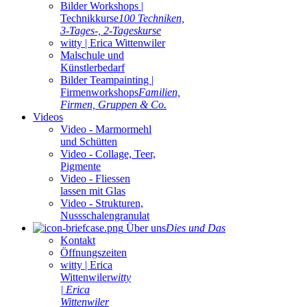
Bilder Workshops |
Technikkurse
100 Techniken,
3-Tages-, 2-Tageskurse
witty | Erica Wittenwiler
Malschule und
Künstlerbedarf
Bilder Teampainting |
Firmenworkshops
Familien,
Firmen, Gruppen & Co.
Videos
Video - Marmormehl
und Schütten
Video - Collage, Teer,
Pigmente
Video - Fliessen
lassen mit Glas
Video - Strukturen,
Nussschalengranulat
Über uns
Dies und Das
Kontakt
Öffnungszeiten
witty | Erica
Wittenwiler
witty
| Erica
Wittenwiler