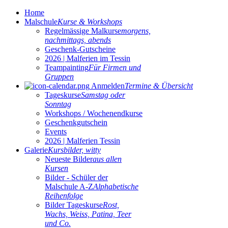
Home
Malschule
Kurse & Workshops
Regelmässige Malkurse
morgens,
nachmittags, abends
Geschenk-Gutscheine
2026 | Malferien im Tessin
Teampainting
Für Firmen und
Gruppen
Anmelden
Termine & Übersicht
Tageskurse
Samstag oder
Sonntag
Workshops / Wochenendkurse
Geschenkgutschein
Events
2026 | Malferien Tessin
Galerie
Kursbilder, witty
Neueste Bilder
aus allen
Kursen
Bilder - Schüler der
Malschule A-Z
Alphabetische
Reihenfolge
Bilder Tageskurse
Rost,
Wachs, Weiss, Patina, Teer
und Co.