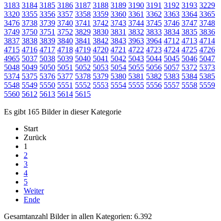
3183
3184
3185
3186
3187
3188
3189
3190
3191
3192
3193
3229
3320
3355
3356
3357
3358
3359
3360
3361
3362
3363
3364
3365
3476
3738
3739
3740
3741
3742
3743
3744
3745
3746
3747
3748
3749
3750
3751
3752
3829
3830
3831
3832
3833
3834
3835
3836
3837
3838
3839
3840
3841
3842
3843
3963
3964
4712
4713
4714
4715
4716
4717
4718
4719
4720
4721
4722
4723
4724
4725
4726
4965
5037
5038
5039
5040
5041
5042
5043
5044
5045
5046
5047
5048
5049
5050
5051
5052
5053
5054
5055
5056
5057
5372
5373
5374
5375
5376
5377
5378
5379
5380
5381
5382
5383
5384
5385
5548
5549
5550
5551
5552
5553
5554
5555
5556
5557
5558
5559
5560
5612
5613
5614
5615
Es gibt 165 Bilder in dieser Kategorie
Start
Zurück
1
2
3
4
5
Weiter
Ende
Gesamtanzahl Bilder in allen Kategorien: 6.392