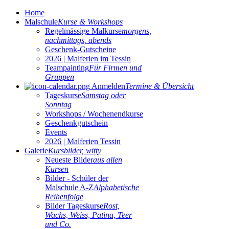
Home
Malschule
Kurse & Workshops
Regelmässige Malkurse
morgens,
nachmittags, abends
Geschenk-Gutscheine
2026 | Malferien im Tessin
Teampainting
Für Firmen und
Gruppen
Anmelden
Termine & Übersicht
Tageskurse
Samstag oder
Sonntag
Workshops / Wochenendkurse
Geschenkgutschein
Events
2026 | Malferien Tessin
Galerie
Kursbilder, witty
Neueste Bilder
aus allen
Kursen
Bilder - Schüler der
Malschule A-Z
Alphabetische
Reihenfolge
Bilder Tageskurse
Rost,
Wachs, Weiss, Patina, Teer
und Co.