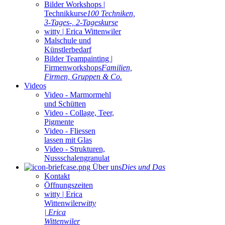
Bilder Workshops |
Technikkurse
100 Techniken,
3-Tages-, 2-Tageskurse
witty | Erica Wittenwiler
Malschule und
Künstlerbedarf
Bilder Teampainting |
Firmenworkshops
Familien,
Firmen, Gruppen & Co.
Videos
Video - Marmormehl
und Schütten
Video - Collage, Teer,
Pigmente
Video - Fliessen
lassen mit Glas
Video - Strukturen,
Nussschalengranulat
Über uns
Dies und Das
Kontakt
Öffnungszeiten
witty | Erica
Wittenwiler
witty
| Erica
Wittenwiler