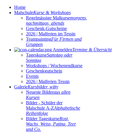
Home
Malschule
Kurse & Workshops
Regelmässige Malkurse
morgens,
nachmittags, abends
Geschenk-Gutscheine
2026 | Malferien im Tessin
Teampainting
Für Firmen und
Gruppen
Anmelden
Termine & Übersicht
Tageskurse
Samstag oder
Sonntag
Workshops / Wochenendkurse
Geschenkgutschein
Events
2026 | Malferien Tessin
Galerie
Kursbilder, witty
Neueste Bilder
aus allen
Kursen
Bilder - Schüler der
Malschule A-Z
Alphabetische
Reihenfolge
Bilder Tageskurse
Rost,
Wachs, Weiss, Patina, Teer
und Co.