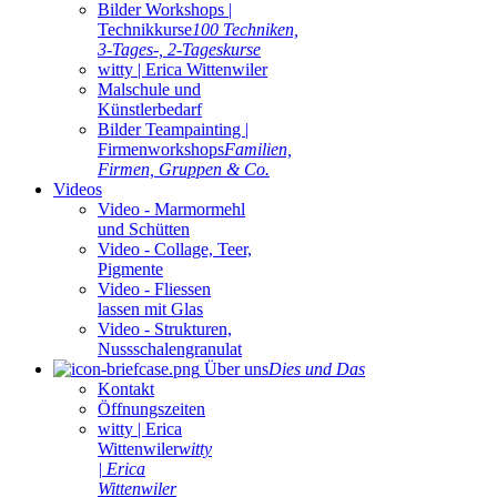
Bilder Workshops |
Technikkurse
100 Techniken,
3-Tages-, 2-Tageskurse
witty | Erica Wittenwiler
Malschule und
Künstlerbedarf
Bilder Teampainting |
Firmenworkshops
Familien,
Firmen, Gruppen & Co.
Videos
Video - Marmormehl
und Schütten
Video - Collage, Teer,
Pigmente
Video - Fliessen
lassen mit Glas
Video - Strukturen,
Nussschalengranulat
Über uns
Dies und Das
Kontakt
Öffnungszeiten
witty | Erica
Wittenwiler
witty
| Erica
Wittenwiler